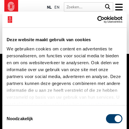
NL
EN
Deze website maakt gebruik van cookies
We gebruiken cookies om content en advertenties te
personaliseren, om functies voor social media te bieden
en om ons websiteverkeer te analyseren. Ook delen we
informatie over uw gebruik van onze site met onze
VERHALEN
partners voor social media, adverteren en analyse. Deze
NIEUWS
partners kunnen deze gegevens combineren met andere
informatie die u aan ze heeft verstrekt of die ze hebben
KALENDER
verzameld op basis van uw gebruik van hun services. U
gaat akkoord met de cookies en het
privacystatement
THEMA’S
als u onze website blijft gebruiken.
Toestemmingsselectie
ACTIVITEITEN
Noodzakelijk