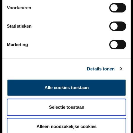
VIDEO’S
Voorkeuren
OVER ONS
Statistieken
CONTACT
NIEUWSBRIEF
Marketing
DISCLAIMER
Details tonen
PRIVACY
TOEGANKELIJKHEID
Alle cookies toestaan
Volg ONH op social media
Selectie toestaan
Alleen noodzakelijke cookies
© ONH | 2026