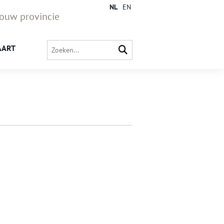
NL
EN
jouw provincie
AART