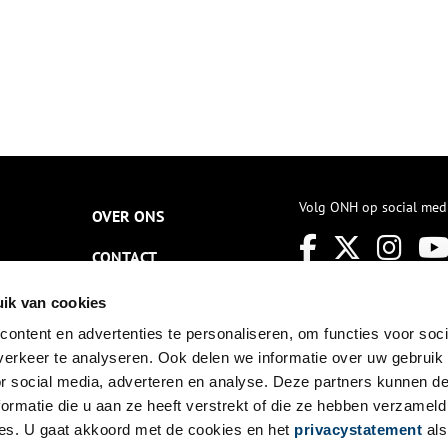
Volg ONH op social med
OVER ONS
CONTACT
NIEUWSBRIEF
ik van cookies
ontent en advertenties te personaliseren, om functies voor soci
DISCLAIMER
erkeer te analyseren. Ook delen we informatie over uw gebruik
PRIVACY
or social media, adverteren en analyse. Deze partners kunnen 
ormatie die u aan ze heeft verstrekt of die ze hebben verzameld
TOEGANKELIJKHEID
es. U gaat akkoord met de cookies en het
privacystatement
als