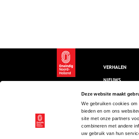
VERHALEN
NIEUWS
KALENDER
Deze website maakt gebru
We gebruiken cookies om c
THEMA’S
bieden en om ons websitev
ACTIVITEITEN
site met onze partners vo
combineren met andere inf
VIDEO’S
uw gebruik van hun servic