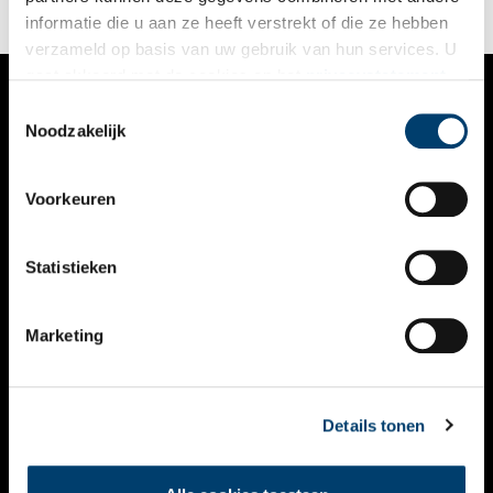
informatie die u aan ze heeft verstrekt of die ze hebben
verzameld op basis van uw gebruik van hun services. U
gaat akkoord met de cookies en het
privacystatement
als u onze website blijft gebruiken.
Toestemmingsselectie
VERHALEN
Noodzakelijk
NIEUWS
Voorkeuren
KALENDER
THEMA’S
Statistieken
ACTIVITEITEN
Marketing
VIDEO’S
OVER ONS
Details tonen
CONTACT