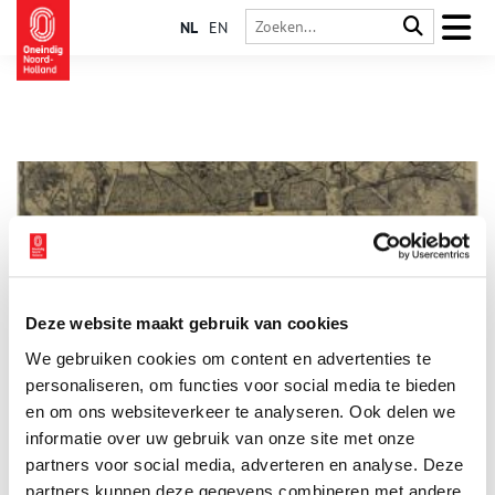
NL
EN
Deze website maakt gebruik van cookies
Buitenplaats Vredenhof
We gebruiken cookies om content en advertenties te
Vredenhof is met zijn erker boven de stoep waarschijnlijk één
van de meest herkenbare buitenhuizen aan de Wagenweg. Het
personaliseren, om functies voor social media te bieden
buitenhuis is gelegen naast de buitenplaats Eindenhout en
en om ons websiteverkeer te analyseren. Ook delen we
tegenover buitenplaats Uit den Bosch. De omgeving van
informatie over uw gebruik van onze site met onze
Vredenhof is buiten de verkeersdrukte op de Wagenweg niet
veel veranderd in de loop van de geschiedenis.
partners voor social media, adverteren en analyse. Deze
partners kunnen deze gegevens combineren met andere