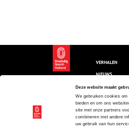
VERHALEN
NIEUWS
KALENDER
Deze website maakt gebru
We gebruiken cookies om c
THEMA’S
bieden en om ons websitev
ACTIVITEITEN
site met onze partners vo
combineren met andere inf
VIDEO’S
uw gebruik van hun servic