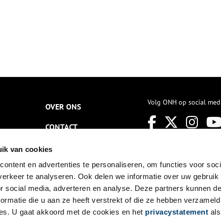
Volg ONH op social med
OVER ONS
CONTACT
NIEUWSBRIEF
ik van cookies
ontent en advertenties te personaliseren, om functies voor soci
DISCLAIMER
erkeer te analyseren. Ook delen we informatie over uw gebruik
PRIVACY
or social media, adverteren en analyse. Deze partners kunnen 
ormatie die u aan ze heeft verstrekt of die ze hebben verzameld
TOEGANKELIJKHEID
es. U gaat akkoord met de cookies en het
privacystatement
als