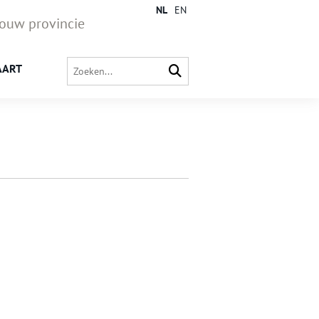
NL
EN
jouw provincie
AART