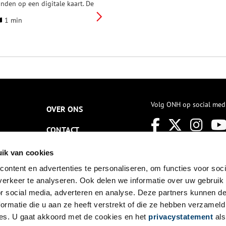
inden op een digitale kaart. De
tolpenwaarderingskaart is op
1 min
9 april gepresenteerd tijdens
e Landschapstalk in Twisk.
Volg ONH op social med
OVER ONS
CONTACT
NIEUWSBRIEF
ik van cookies
ontent en advertenties te personaliseren, om functies voor soci
DISCLAIMER
erkeer te analyseren. Ook delen we informatie over uw gebruik
PRIVACY
or social media, adverteren en analyse. Deze partners kunnen 
ormatie die u aan ze heeft verstrekt of die ze hebben verzameld
TOEGANKELIJKHEID
es. U gaat akkoord met de cookies en het
privacystatement
als