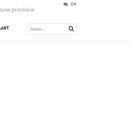
NL
EN
jouw provincie
AART