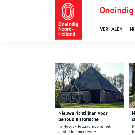
Oneindig
VERHALEN
N
Nieuwe richtlijnen voor
N
behoud historische
s
stolpboerderijen Noord-
g
In Noord-Holland neemt het
R
Holland
aantal kenmerkende
h