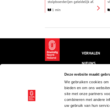
stolpboerderijen geleidelijk af.
v
Een groot verlies voor de
S
1 min
identiteit van het Noord-
1
Hollandse landschap, daarvoor
d
zijn deze stolpen
beeldbepalend. Om dit unieke
erfgoed te beschermen en te
behouden, heeft provincie
Noord-Holland samen met
vijftien gemeenten een aantal
richtlijnen ontwikkeld.
VERHALEN
NIEUWS
KALENDER
Deze website maakt gebru
We gebruiken cookies om c
THEMA’S
bieden en om ons websitev
ACTIVITEITEN
site met onze partners vo
combineren met andere inf
VIDEO’S
uw gebruik van hun servic