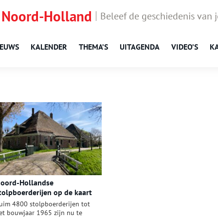
 Noord-Holland
Beleef de geschiedenis van 
IEUWS
KALENDER
THEMA’S
UITAGENDA
VIDEO’S
K
oord-Hollandse
tolpboerderijen op de kaart
ezet
uim 4800 stolpboerderijen tot
et bouwjaar 1965 zijn nu te