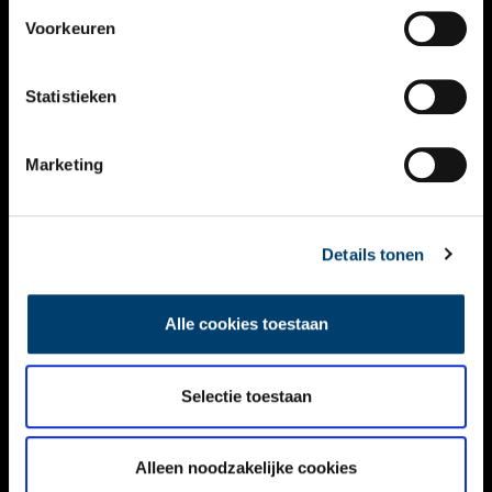
VIDEO’S
Voorkeuren
OVER ONS
Statistieken
CONTACT
NIEUWSBRIEF
Marketing
DISCLAIMER
Details tonen
PRIVACY
TOEGANKELIJKHEID
Alle cookies toestaan
Volg ONH op social media
Selectie toestaan
Alleen noodzakelijke cookies
© ONH | 2026