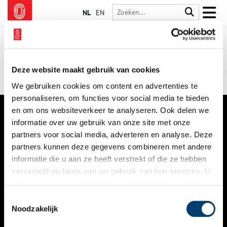
NL
EN
Deze website maakt gebruik van cookies
We gebruiken cookies om content en advertenties te
personaliseren, om functies voor social media te bieden
en om ons websiteverkeer te analyseren. Ook delen we
informatie over uw gebruik van onze site met onze
VERHALEN
partners voor social media, adverteren en analyse. Deze
NIEUWS
partners kunnen deze gegevens combineren met andere
informatie die u aan ze heeft verstrekt of die ze hebben
KALENDER
verzameld op basis van uw gebruik van hun services. U
gaat akkoord met de cookies en het
privacystatement
THEMA’S
als u onze website blijft gebruiken.
Toestemmingsselectie
ACTIVITEITEN
Noodzakelijk