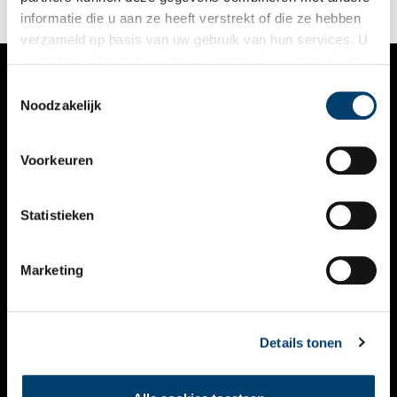
bruikleen heeft ondergebracht bij ons archief.
informatie die u aan ze heeft verstrekt of die ze hebben
verzameld op basis van uw gebruik van hun services. U
gaat akkoord met de cookies en het
privacystatement
als u onze website blijft gebruiken.
Toestemmingsselectie
VERHALEN
Noodzakelijk
NIEUWS
Voorkeuren
KALENDER
THEMA’S
Statistieken
ACTIVITEITEN
Marketing
VIDEO’S
OVER ONS
Details tonen
CONTACT