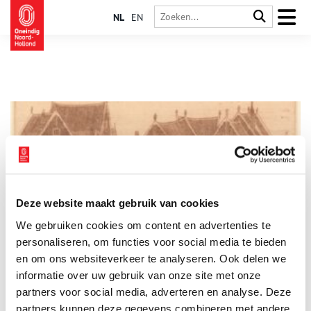
NL
EN
Deze website maakt gebruik van cookies
150 jaar W.O.J. Nieuwenkamp
We gebruiken cookies om content en advertenties te
Dit najaar staat de kunstenaar W.O.J. Nieuwenkamp (1874-
1950) centraal bij het Waterlands Archief en deelnemende
personaliseren, om functies voor social media te bieden
partners: Stichting W.O.J. Nieuwenkamp, Cultuurhuis Wherelant,
en om ons websiteverkeer te analyseren. Ook delen we
Bibliotheek Waterland, Edams Museum en de beeldend
informatie over uw gebruik van onze site met onze
2 min
kunstenaars Nynke van Zwol en Rob de Heer. De aanleiding is
de viering van zijn 150e geboortejaar én het feit dat de
partners voor social media, adverteren en analyse. Deze
Stichting W.O.J. Nieuwenkamp vorig jaar haar collectie in
partners kunnen deze gegevens combineren met andere