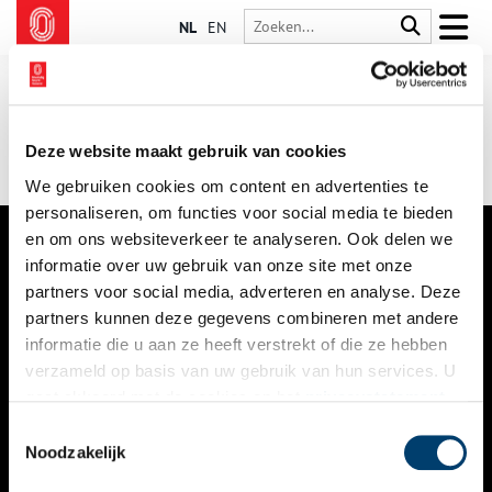
NL
EN
Deze website maakt gebruik van cookies
We gebruiken cookies om content en advertenties te
personaliseren, om functies voor social media te bieden
en om ons websiteverkeer te analyseren. Ook delen we
informatie over uw gebruik van onze site met onze
VERHALEN
partners voor social media, adverteren en analyse. Deze
NIEUWS
partners kunnen deze gegevens combineren met andere
informatie die u aan ze heeft verstrekt of die ze hebben
KALENDER
verzameld op basis van uw gebruik van hun services. U
gaat akkoord met de cookies en het
privacystatement
THEMA’S
als u onze website blijft gebruiken.
Toestemmingsselectie
ACTIVITEITEN
Noodzakelijk