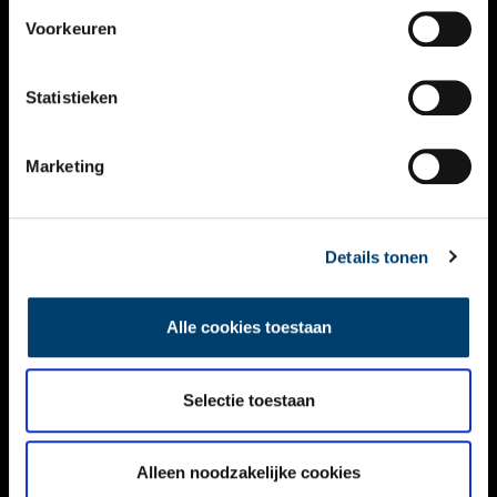
VIDEO’S
Voorkeuren
OVER ONS
Statistieken
CONTACT
NIEUWSBRIEF
Marketing
DISCLAIMER
Details tonen
PRIVACY
TOEGANKELIJKHEID
Alle cookies toestaan
Volg ONH op social media
Selectie toestaan
Alleen noodzakelijke cookies
© ONH | 2026