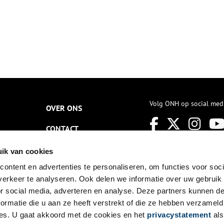
Volg ONH op social med
OVER ONS
CONTACT
NIEUWSBRIEF
ik van cookies
ontent en advertenties te personaliseren, om functies voor soci
DISCLAIMER
erkeer te analyseren. Ook delen we informatie over uw gebruik
PRIVACY
or social media, adverteren en analyse. Deze partners kunnen 
ormatie die u aan ze heeft verstrekt of die ze hebben verzameld
TOEGANKELIJKHEID
es. U gaat akkoord met de cookies en het
privacystatement
als