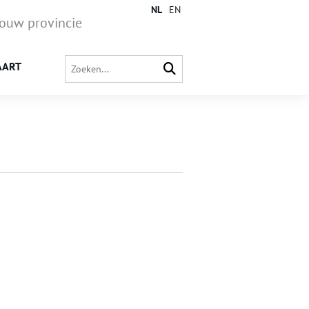
NL
EN
jouw provincie
AART