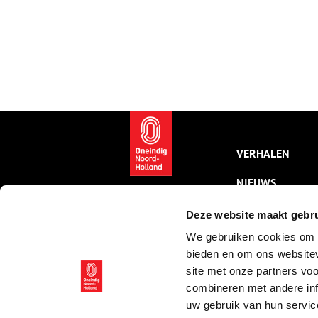
VERHALEN
NIEUWS
KALENDER
Deze website maakt gebru
We gebruiken cookies om c
THEMA’S
bieden en om ons websitev
ACTIVITEITEN
site met onze partners vo
combineren met andere inf
VIDEO’S
uw gebruik van hun servic