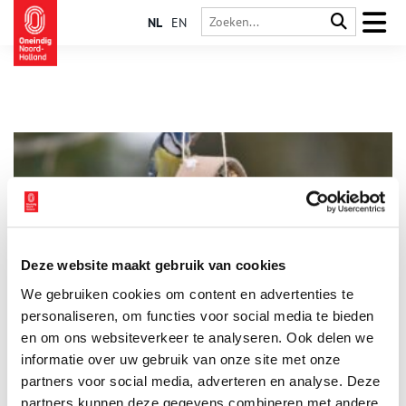
NL
EN
Deze website maakt gebruik van cookies
“Kids Only” Knutselmiddag bij Sow to Grow!
We gebruiken cookies om content en advertenties te
Kom in de kerstvakantie naar een gezellige en creatieve
middag in het museum Sow to Grow in Enkhuizen! Op dinsdag
personaliseren, om functies voor social media te bieden
30 december, vanaf 13.30 uur, organiseert Sow to Grow een
en om ons websiteverkeer te analyseren. Ook delen we
Vogelvoer-Knutselmiddag voor kinderen van 7 tot 12 jaar.
informatie over uw gebruik van onze site met onze
1 min
partners voor social media, adverteren en analyse. Deze
partners kunnen deze gegevens combineren met andere