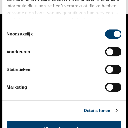
informatie die u aan ze heeft verstrekt of die ze hebben
verzameld op basis van uw gebruik van hun services. U
gaat akkoord met de cookies en het
privacystatement
als u onze website blijft gebruiken.
Toestemmingsselectie
VERHALEN
Noodzakelijk
NIEUWS
Voorkeuren
KALENDER
THEMA’S
Statistieken
ACTIVITEITEN
Marketing
VIDEO’S
OVER ONS
Details tonen
CONTACT