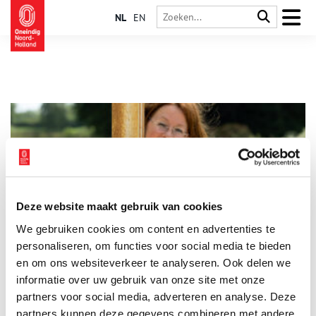
NL
EN
Deze website maakt gebruik van cookies
Festival combineert verhalen en natuur van Gooi en Vecht
We gebruiken cookies om content en advertenties te
Op de fiets de natuur van de Gooi- en Vechtstreek verkennen
en tentoonstellingen bezoeken, het kan allemaal tijdens het
personaliseren, om functies voor social media te bieden
Erfgoedfestival 2025, waar dertien musea, maar ook
en om ons websiteverkeer te analyseren. Ook delen we
bibliotheken en historische kringen aan meedoen.
informatie over uw gebruik van onze site met onze
partners voor social media, adverteren en analyse. Deze
partners kunnen deze gegevens combineren met andere