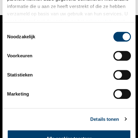
informatie die u aan ze heeft verstrekt of die ze hebben
verzameld op basis van uw gebruik van hun services. U
gaat akkoord met de cookies en het
privacystatement
als u onze website blijft gebruiken.
Toestemmingsselectie
VERHALEN
Noodzakelijk
NIEUWS
Voorkeuren
KALENDER
THEMA’S
Statistieken
ACTIVITEITEN
Marketing
VIDEO’S
OVER ONS
Details tonen
CONTACT