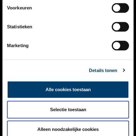
VIDEO’S
Voorkeuren
OVER ONS
Statistieken
CONTACT
NIEUWSBRIEF
Marketing
DISCLAIMER
Details tonen
PRIVACY
TOEGANKELIJKHEID
Alle cookies toestaan
Volg ONH op social media
Selectie toestaan
Alleen noodzakelijke cookies
© ONH | 2026