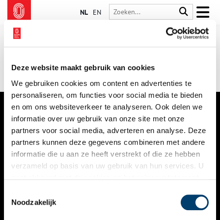
NL
EN
Deze website maakt gebruik van cookies
We gebruiken cookies om content en advertenties te
personaliseren, om functies voor social media te bieden
en om ons websiteverkeer te analyseren. Ook delen we
informatie over uw gebruik van onze site met onze
VERHALEN
partners voor social media, adverteren en analyse. Deze
NIEUWS
partners kunnen deze gegevens combineren met andere
informatie die u aan ze heeft verstrekt of die ze hebben
KALENDER
verzameld op basis van uw gebruik van hun services. U
gaat akkoord met de cookies en het
privacystatement
THEMA’S
als u onze website blijft gebruiken.
Toestemmingsselectie
ACTIVITEITEN
Noodzakelijk