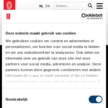
NL
EN
Deze website maakt gebruik van cookies
We gebruiken cookies om content en advertenties te
personaliseren, om functies voor social media te bieden
en om ons websiteverkeer te analyseren. Ook delen we
informatie over uw gebruik van onze site met onze
VERHALEN
partners voor social media, adverteren en analyse. Deze
NIEUWS
partners kunnen deze gegevens combineren met andere
informatie die u aan ze heeft verstrekt of die ze hebben
KALENDER
verzameld op basis van uw gebruik van hun services. U
gaat akkoord met de cookies en het
privacystatement
THEMA’S
als u onze website blijft gebruiken.
Toestemmingsselectie
ACTIVITEITEN
Noodzakelijk