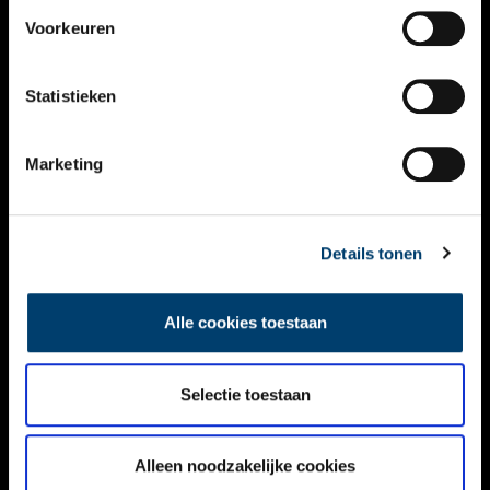
VIDEO’S
Voorkeuren
OVER ONS
Statistieken
CONTACT
NIEUWSBRIEF
Marketing
DISCLAIMER
Details tonen
PRIVACY
TOEGANKELIJKHEID
Alle cookies toestaan
Volg ONH op social media
Selectie toestaan
Alleen noodzakelijke cookies
© ONH | 2026