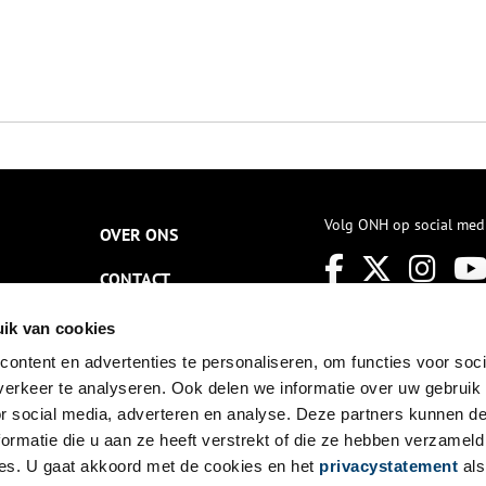
Volg ONH op social med
OVER ONS
CONTACT
NIEUWSBRIEF
ik van cookies
ontent en advertenties te personaliseren, om functies voor soci
DISCLAIMER
erkeer te analyseren. Ook delen we informatie over uw gebruik
PRIVACY
or social media, adverteren en analyse. Deze partners kunnen 
ormatie die u aan ze heeft verstrekt of die ze hebben verzameld
TOEGANKELIJKHEID
es. U gaat akkoord met de cookies en het
privacystatement
als