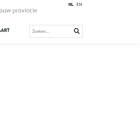
NL
EN
jouw provincie
AART