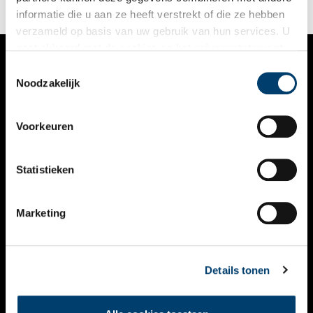
informatie die u aan ze heeft verstrekt of die ze hebben
verzameld op basis van uw gebruik van hun services. U
gaat akkoord met de cookies en het
privacystatement
als u onze website blijft gebruiken.
Toestemmingsselectie
VERHALEN
Noodzakelijk
NIEUWS
Voorkeuren
KALENDER
THEMA’S
Statistieken
ACTIVITEITEN
Marketing
VIDEO’S
OVER ONS
Details tonen
CONTACT