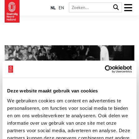
NL
EN
Deze website maakt gebruik van cookies
Oproep! Deel jouw herinneringen (foto/video/verhaal)
We gebruiken cookies om content en advertenties te
aan 40 jaar Patronaat!
personaliseren, om functies voor social media te bieden
Maak samen met het Noord-Hollands Archief de
jubileumtentoonstelling over 40 jaar Patronaat in de zomer
en om ons websiteverkeer te analyseren. Ook delen we
van 2024. Deel jouw foto’s, video’s en/of verhalen van
informatie over uw gebruik van onze site met onze
legendarische optredens, wilde clubavonden of inspirerende
1 min
partners voor social media, adverteren en analyse. Deze
oefensessies en herbeleef de herinneringen aan 1984-2024!
partners kunnen deze gegevens combineren met andere