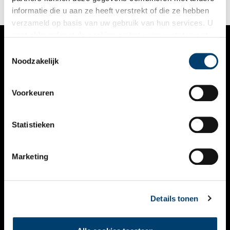
informatie die u aan ze heeft verstrekt of die ze hebben
verzameld op basis van uw gebruik van hun services. U
gaat akkoord met de cookies en het
privacystatement
als u onze website blijft gebruiken.
Toestemmingsselectie
VERHALEN
Noodzakelijk
NIEUWS
Voorkeuren
KALENDER
THEMA’S
Statistieken
ACTIVITEITEN
Marketing
VIDEO’S
OVER ONS
Details tonen
CONTACT