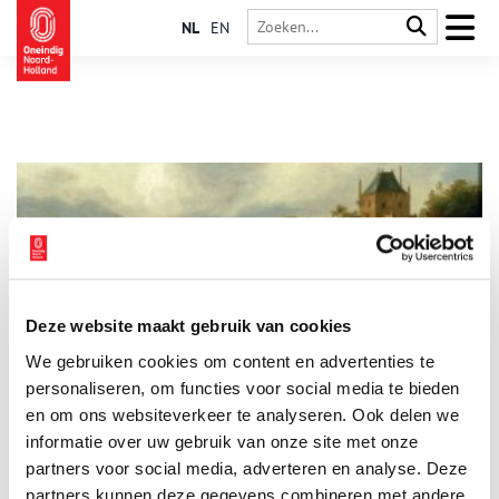
NL
EN
Deze website maakt gebruik van cookies
Bij De Zijlpoort vertrokken de trekschuiten naar Leiden
We gebruiken cookies om content en advertenties te
De trekschuit was ooit een belangrijk onderdeel van het
openbaar vervoer in Haarlem. Vanuit Haarlem werden
personaliseren, om functies voor social media te bieden
zogenaamde trekvaarten aangelegd naar Amsterdam en Leiden.
en om ons websiteverkeer te analyseren. Ook delen we
Naast de trekvaart liep een pad, waar de schuit door een paard
informatie over uw gebruik van onze site met onze
over werd voortgetrokken.
partners voor social media, adverteren en analyse. Deze
partners kunnen deze gegevens combineren met andere