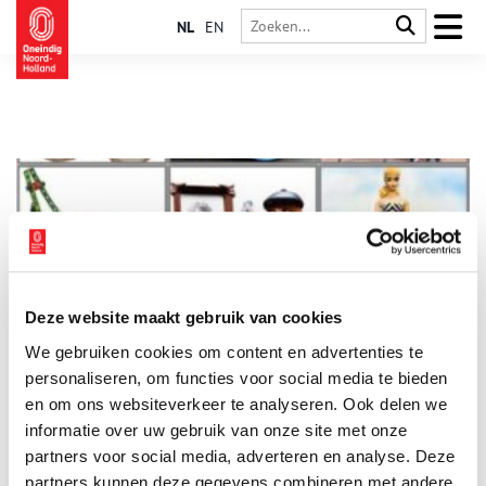
NL
EN
Deze website maakt gebruik van cookies
Speelgoedtentoonstelling in het Zandvoorts Museum
We gebruiken cookies om content en advertenties te
Vanaf vandaag is er in het Zandvoorts Museum een nieuwe
sprookjesachtige speelgoedtentoonstelling te zien. Hier wordt
personaliseren, om functies voor social media te bieden
het favoriete speelgoed van Zandvoortse verzamelaars
en om ons websiteverkeer te analyseren. Ook delen we
getoond. Teddyberen, dinky toys, treinen, playmobil en nog
informatie over uw gebruik van onze site met onze
1 min
veel meer!
partners voor social media, adverteren en analyse. Deze
partners kunnen deze gegevens combineren met andere