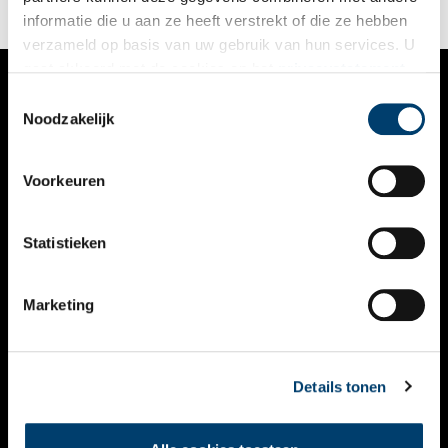
informatie die u aan ze heeft verstrekt of die ze hebben
verzameld op basis van uw gebruik van hun services. U
gaat akkoord met de cookies en het
privacystatement
als u onze website blijft gebruiken.
Toestemmingsselectie
VERHALEN
Noodzakelijk
NIEUWS
Voorkeuren
KALENDER
THEMA’S
Statistieken
ACTIVITEITEN
Marketing
VIDEO’S
OVER ONS
Details tonen
CONTACT