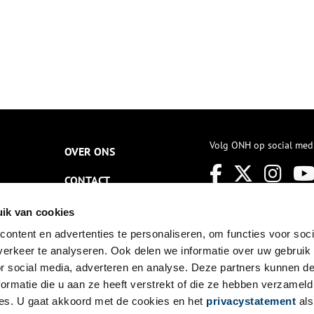
Volg ONH op social med
OVER ONS
CONTACT
NIEUWSBRIEF
ik van cookies
ontent en advertenties te personaliseren, om functies voor soci
DISCLAIMER
erkeer te analyseren. Ook delen we informatie over uw gebruik
PRIVACY
or social media, adverteren en analyse. Deze partners kunnen 
ormatie die u aan ze heeft verstrekt of die ze hebben verzameld
TOEGANKELIJKHEID
es. U gaat akkoord met de cookies en het
privacystatement
als