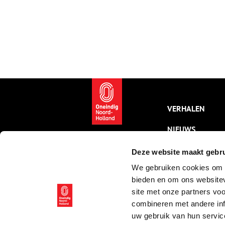
VERHALEN
NIEUWS
KALENDER
Deze website maakt gebru
We gebruiken cookies om c
THEMA’S
bieden en om ons websitev
ACTIVITEITEN
site met onze partners vo
combineren met andere inf
VIDEO’S
uw gebruik van hun servic