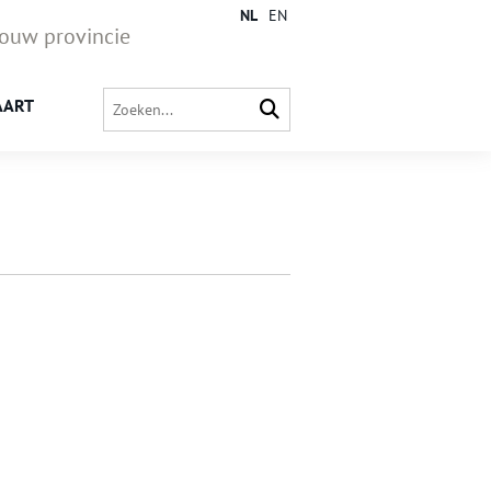
NL
EN
jouw provincie
AART