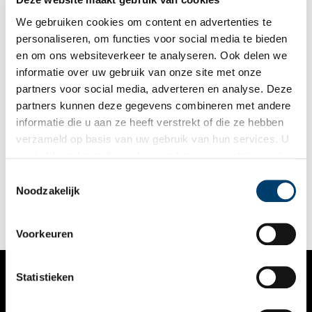
We gebruiken cookies om content en advertenties te
personaliseren, om functies voor social media te bieden
en om ons websiteverkeer te analyseren. Ook delen we
informatie over uw gebruik van onze site met onze
partners voor social media, adverteren en analyse. Deze
partners kunnen deze gegevens combineren met andere
Amstelveen viert 80 jaar bevrijding
informatie die u aan ze heeft verstrekt of die ze hebben
Dit jaar is het 80 jaar geleden dat de Tweede Wereldoorlog
verzameld op basis van uw gebruik van hun services. U
(1940-1945) ten einde kwam en sindsdien vieren we onze
gaat akkoord met de cookies en het
privacystatement
vrijheid. In Amstelveen zullen Vereniging Historisch
Amstelveen en René Kok (Facebookpagina ‘Amstelveen tijdens
als u onze website blijft gebruiken.
Toestemmingsselectie
2 min
de bezetting’) bij dit belangrijke jubileum stilstaan met een
Noodzakelijk
mooie expositie en een aantal boeiende lezingen.
Voorkeuren
Statistieken
VERHALEN