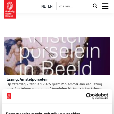
NL
EN
Lezing: Amstelporselein
Op zaterdag 7 februari 2026 geeft Rob Ammerlaan een lezing
over Amstelporselein bij de Vereniging Historisch Amstelveen.
Rob geldt als een kenner van dit bijzondere porselein en is de
auteur van het recent verschenen boek ‘Amstelporselein in
1 min
beeld, Ouder-Amstel 1784-1809, Nieuwer-Amstel 1809-1814’.
Deze website maakt gebruik van cookies