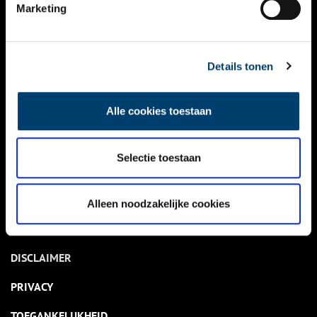
NIEUWS
Marketing
KALENDER
THEMA’S
Details tonen
ACTIVITEITEN
Alle cookies toestaan
VIDEO’S
Selectie toestaan
OVER ONS
CONTACT
Alleen noodzakelijke cookies
NIEUWSBRIEF
DISCLAIMER
PRIVACY
TOEGANKELIJKHEID