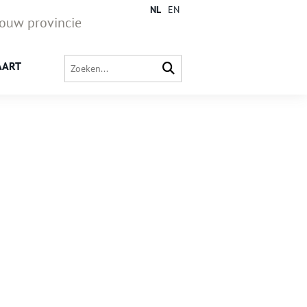
NL
EN
jouw provincie
AART