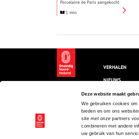
Porcelaine de Paris aangekocht
bij Veilinghuis De Eland en De
1 min
Zon. De goed bewaarde
serviesstukken zijn voorzien
van meer dan twintig
zorgvuldig met de hand
beschilderde voorstellingen, die
het verhaal vertellen van de
Nederlanden aan het begin van
de 19e eeuw. Dankzij de
verwerving door het
Rijksmuseum is dit bijzondere
VERHALEN
servies nu voor een breed
publiek te bewonderen.
NIEUWS
KALENDER
Deze website maakt gebru
We gebruiken cookies om c
THEMA’S
bieden en om ons websitev
ACTIVITEITEN
site met onze partners vo
combineren met andere inf
VIDEO’S
uw gebruik van hun servic