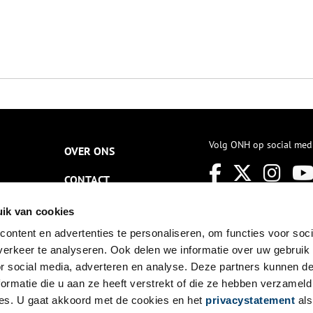
Volg ONH op social med
OVER ONS
CONTACT
NIEUWSBRIEF
ik van cookies
ontent en advertenties te personaliseren, om functies voor soci
DISCLAIMER
erkeer te analyseren. Ook delen we informatie over uw gebruik
PRIVACY
or social media, adverteren en analyse. Deze partners kunnen 
ormatie die u aan ze heeft verstrekt of die ze hebben verzameld
TOEGANKELIJKHEID
es. U gaat akkoord met de cookies en het
privacystatement
als