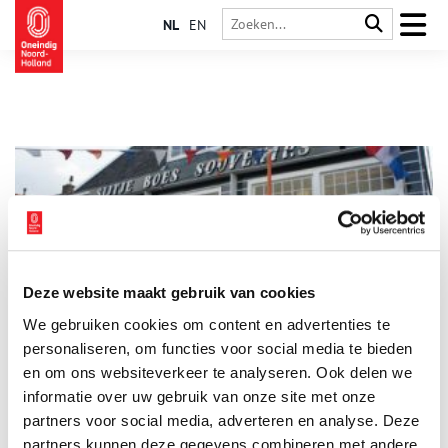
NL
EN
Deze website maakt gebruik van cookies
Marken en Sijtje Boes
We gebruiken cookies om content en advertenties te
Tot 1957, toen het eiland Marken door een kade met het
vasteland werd verbonden, kwam iedere bezoeker met de
personaliseren, om functies voor social media te bieden
bootin het haventje van het vissersdorp aan. De kleine houten
en om ons websiteverkeer te analyseren. Ook delen we
huizen aan de kade waren groen geschilderd, net zoals dat nu
informatie over uw gebruik van onze site met onze
nog het geval is. Een dergelijke aankomst zal, toen Marken
nog een grote vissersvloot bezat, een spectaculaire aanblik
partners voor social media, adverteren en analyse. Deze
hebben geboden.
partners kunnen deze gegevens combineren met andere