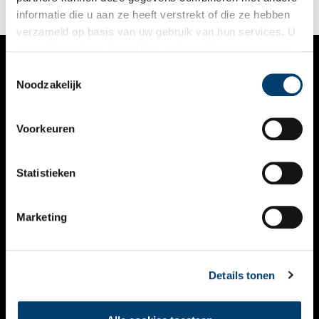
informatie die u aan ze heeft verstrekt of die ze hebben
verzameld op basis van uw gebruik van hun services. U
gaat akkoord met de cookies en het
privacystatement
als u onze website blijft gebruiken.
Toestemmingsselectie
VERHALEN
Noodzakelijk
NIEUWS
Voorkeuren
KALENDER
THEMA’S
Statistieken
ACTIVITEITEN
Marketing
VIDEO’S
OVER ONS
Details tonen
CONTACT