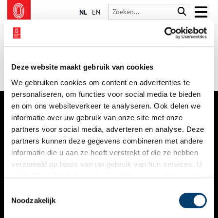
NL
EN
Deze website maakt gebruik van cookies
We gebruiken cookies om content en advertenties te
personaliseren, om functies voor social media te bieden
en om ons websiteverkeer te analyseren. Ook delen we
informatie over uw gebruik van onze site met onze
VERHALEN
partners voor social media, adverteren en analyse. Deze
NIEUWS
partners kunnen deze gegevens combineren met andere
informatie die u aan ze heeft verstrekt of die ze hebben
KALENDER
verzameld op basis van uw gebruik van hun services. U
gaat akkoord met de cookies en het
privacystatement
THEMA’S
als u onze website blijft gebruiken.
Toestemmingsselectie
ACTIVITEITEN
Noodzakelijk