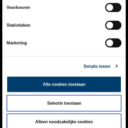
VIDEO’S
Voorkeuren
OVER ONS
Statistieken
CONTACT
NIEUWSBRIEF
Marketing
DISCLAIMER
Details tonen
PRIVACY
TOEGANKELIJKHEID
Alle cookies toestaan
Volg ONH op social media
Selectie toestaan
Alleen noodzakelijke cookies
© ONH | 2026