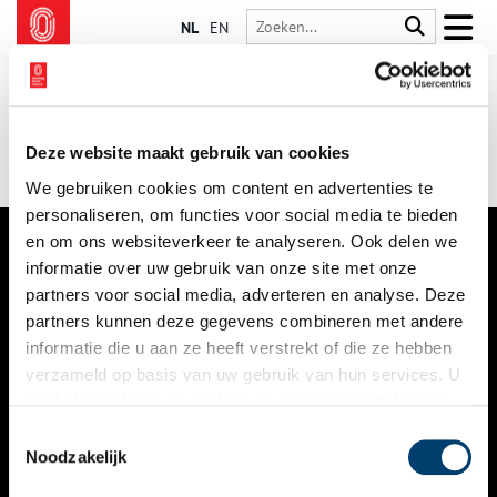
NL
EN
Deze website maakt gebruik van cookies
We gebruiken cookies om content en advertenties te
personaliseren, om functies voor social media te bieden
en om ons websiteverkeer te analyseren. Ook delen we
informatie over uw gebruik van onze site met onze
VERHALEN
partners voor social media, adverteren en analyse. Deze
NIEUWS
partners kunnen deze gegevens combineren met andere
informatie die u aan ze heeft verstrekt of die ze hebben
KALENDER
verzameld op basis van uw gebruik van hun services. U
gaat akkoord met de cookies en het
privacystatement
THEMA’S
als u onze website blijft gebruiken.
Toestemmingsselectie
ACTIVITEITEN
Noodzakelijk