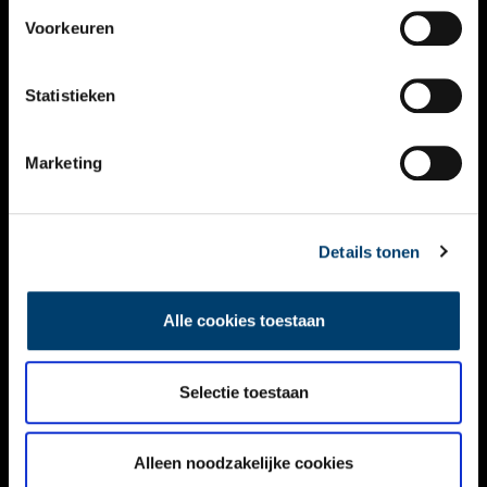
VIDEO’S
Voorkeuren
OVER ONS
Statistieken
CONTACT
NIEUWSBRIEF
Marketing
DISCLAIMER
Details tonen
PRIVACY
TOEGANKELIJKHEID
Alle cookies toestaan
Volg ONH op social media
Selectie toestaan
Alleen noodzakelijke cookies
© ONH | 2026