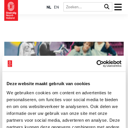
NL
EN
Deze website maakt gebruik van cookies
Hangjeugd: tussen vriendschap en vandalisme
We gebruiken cookies om content en advertenties te
Iedereen is jong (of is dat geweest) en iedereen die jong is,
weet dat op straat de spannendste dingen gebeuren. Daar sta
personaliseren, om functies voor social media te bieden
je op eigen benen, word je verliefd, maak je vrienden en zoek
en om ons websiteverkeer te analyseren. Ook delen we
je grenzen op. Zonder toeziend oog van leraar of ouder,
informatie over uw gebruik van onze site met onze
1 min
afgezonderd of juist in de drukte van de stad. De straat is het
ideale toneel om te ontdekken wie je bent.
partners voor social media, adverteren en analyse. Deze
partners kunnen deze gegevens combineren met andere