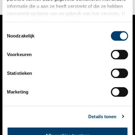
informatie die u aan ze heeft verstrekt of die ze hebben
verzameld op basis van uw gebruik van hun services. U
gaat akkoord met de cookies en het
privacystatement
als u onze website blijft gebruiken.
Toestemmingsselectie
VERHALEN
Noodzakelijk
NIEUWS
Voorkeuren
KALENDER
THEMA’S
Statistieken
ACTIVITEITEN
Marketing
VIDEO’S
OVER ONS
Details tonen
CONTACT