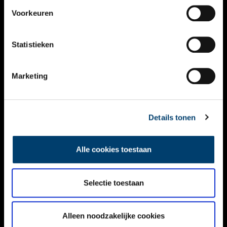
VIDEO’S
Voorkeuren
OVER ONS
Statistieken
CONTACT
NIEUWSBRIEF
Marketing
DISCLAIMER
Details tonen
PRIVACY
TOEGANKELIJKHEID
Alle cookies toestaan
Volg ONH op social media
Selectie toestaan
Alleen noodzakelijke cookies
© ONH | 2026