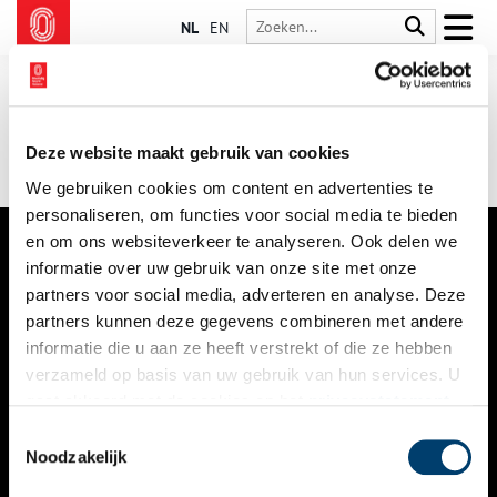
NL
EN
Deze website maakt gebruik van cookies
We gebruiken cookies om content en advertenties te
personaliseren, om functies voor social media te bieden
en om ons websiteverkeer te analyseren. Ook delen we
informatie over uw gebruik van onze site met onze
VERHALEN
partners voor social media, adverteren en analyse. Deze
NIEUWS
partners kunnen deze gegevens combineren met andere
informatie die u aan ze heeft verstrekt of die ze hebben
KALENDER
verzameld op basis van uw gebruik van hun services. U
gaat akkoord met de cookies en het
privacystatement
THEMA’S
als u onze website blijft gebruiken.
Toestemmingsselectie
ACTIVITEITEN
Noodzakelijk