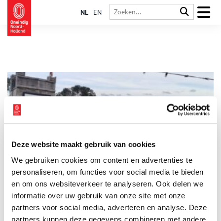
NL
EN
Deze website maakt gebruik van cookies
Oud Osdorp is nu de tuin van Amsterdam-West
We gebruiken cookies om content en advertenties te
Op een mooie zondagmiddag zit de Fruittuin van West vol met
jonge gezinnen. Hier, omringd door weilanden, sportvelden en
personaliseren, om functies voor social media te bieden
volkstuintjes, kunnen ze even bijkomen van de drukte in de
en om ons websiteverkeer te analyseren. Ook delen we
hoofdstad. Wat ze niet weten, is dat dit groene stukje van de
informatie over uw gebruik van onze site met onze
Osdorper Binnenpolder een van de laatste oorspronkelijke
veenweidelandschappen is onder de rook van Amsterdam. Een
partners voor social media, adverteren en analyse. Deze
landschap dat al eeuwenlang min of meer hetzelfde is, maar de
partners kunnen deze gegevens combineren met andere