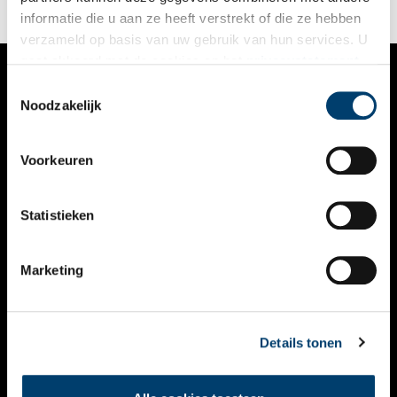
stadsgrens steeds dichterbij heeft zien kruipen.
informatie die u aan ze heeft verstrekt of die ze hebben
verzameld op basis van uw gebruik van hun services. U
gaat akkoord met de cookies en het
privacystatement
als u onze website blijft gebruiken.
Toestemmingsselectie
VERHALEN
Noodzakelijk
NIEUWS
Voorkeuren
KALENDER
THEMA’S
Statistieken
ACTIVITEITEN
Marketing
VIDEO’S
OVER ONS
Details tonen
CONTACT