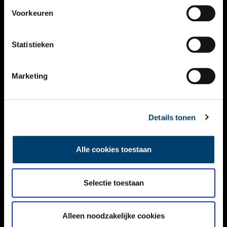
VIDEO’S
Voorkeuren
OVER ONS
Statistieken
CONTACT
NIEUWSBRIEF
Marketing
DISCLAIMER
Details tonen
PRIVACY
TOEGANKELIJKHEID
Alle cookies toestaan
Volg ONH op social media
Selectie toestaan
Alleen noodzakelijke cookies
© ONH | 2026