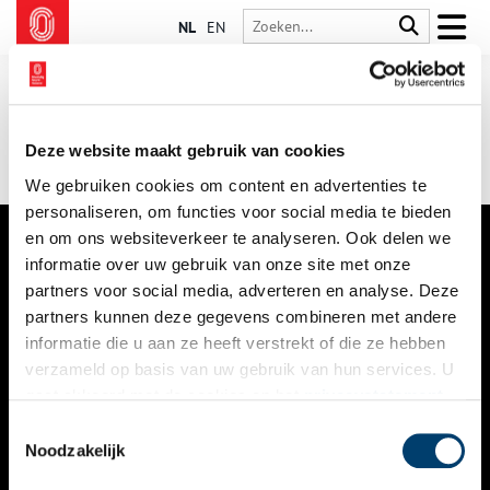
NL
EN
Deze website maakt gebruik van cookies
We gebruiken cookies om content en advertenties te
personaliseren, om functies voor social media te bieden
en om ons websiteverkeer te analyseren. Ook delen we
informatie over uw gebruik van onze site met onze
VERHALEN
partners voor social media, adverteren en analyse. Deze
NIEUWS
partners kunnen deze gegevens combineren met andere
informatie die u aan ze heeft verstrekt of die ze hebben
KALENDER
verzameld op basis van uw gebruik van hun services. U
gaat akkoord met de cookies en het
privacystatement
THEMA’S
als u onze website blijft gebruiken.
Toestemmingsselectie
ACTIVITEITEN
Noodzakelijk