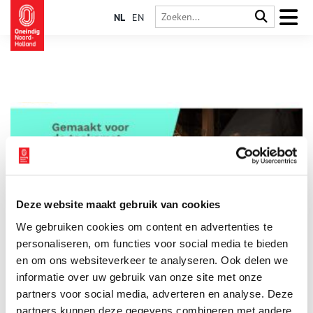
NL
EN
Deze website maakt gebruik van cookies
Platform Ambachtelijk Vakmanschap Nederland
We gebruiken cookies om content en advertenties te
gelanceerd
personaliseren, om functies voor social media te bieden
Ben jij een ambachtsmens? Goed nieuws: deze maand is
Ambachtelijk Vakmanschap Nederland gelanceerd, een platform
en om ons websiteverkeer te analyseren. Ook delen we
voor professionals in het vakgebied. Het doel is om urgente
informatie over uw gebruik van onze site met onze
knelpunten aan te pakken en een netwerk van ambachtslieden
1 min
partners voor social media, adverteren en analyse. Deze
op te bouwen.
partners kunnen deze gegevens combineren met andere