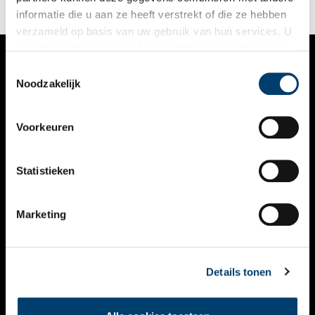
informatie die u aan ze heeft verstrekt of die ze hebben
verzameld op basis van uw gebruik van hun services. U
gaat akkoord met de cookies en het
privacystatement
als u onze website blijft gebruiken.
Toestemmingsselectie
VERHALEN
Noodzakelijk
NIEUWS
Voorkeuren
KALENDER
THEMA’S
Statistieken
ACTIVITEITEN
Marketing
VIDEO’S
OVER ONS
Details tonen
CONTACT