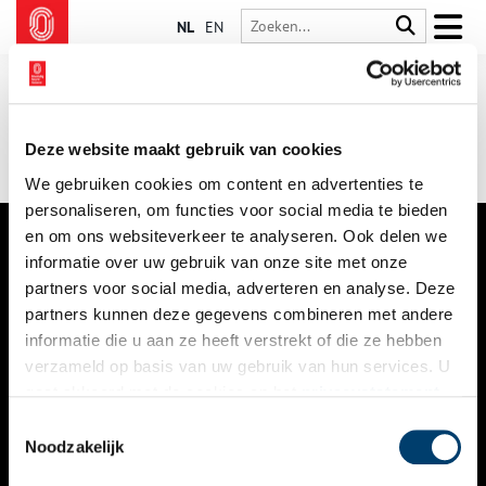
NL
EN
Deze website maakt gebruik van cookies
We gebruiken cookies om content en advertenties te
personaliseren, om functies voor social media te bieden
en om ons websiteverkeer te analyseren. Ook delen we
informatie over uw gebruik van onze site met onze
VERHALEN
partners voor social media, adverteren en analyse. Deze
NIEUWS
partners kunnen deze gegevens combineren met andere
informatie die u aan ze heeft verstrekt of die ze hebben
KALENDER
verzameld op basis van uw gebruik van hun services. U
gaat akkoord met de cookies en het
privacystatement
THEMA’S
als u onze website blijft gebruiken.
Toestemmingsselectie
ACTIVITEITEN
Noodzakelijk