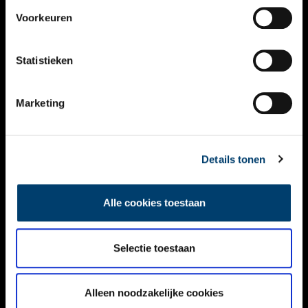
VIDEO’S
Voorkeuren
OVER ONS
Statistieken
CONTACT
NIEUWSBRIEF
Marketing
DISCLAIMER
Details tonen
PRIVACY
TOEGANKELIJKHEID
Alle cookies toestaan
Volg ONH op social media
Selectie toestaan
Alleen noodzakelijke cookies
© ONH | 2026