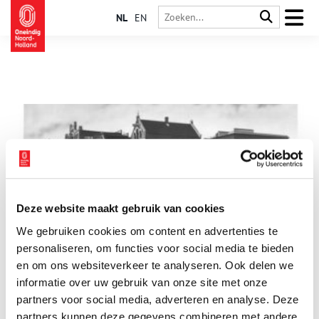
NL
EN
Deze website maakt gebruik van cookies
Bensdorp: Wonen in een chocoladefabriek
We gebruiken cookies om content en advertenties te
In de Bensdorpfabriek, waar nog niet zo lang geleden
Brosrepen werden geproduceerd, verrijst een nieuwe stadswijk.
personaliseren, om functies voor social media te bieden
In 2018 nemen de eerste bewoners er hun intrek.
en om ons websiteverkeer te analyseren. Ook delen we
informatie over uw gebruik van onze site met onze
partners voor social media, adverteren en analyse. Deze
partners kunnen deze gegevens combineren met andere