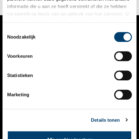
informatie die u aan ze heeft verstrekt of die ze hebben
verzameld op basis van uw gebruik van hun services. U
gaat akkoord met de cookies en het
privacystatement
als u onze website blijft gebruiken.
Toestemmingsselectie
VERHALEN
Noodzakelijk
NIEUWS
Voorkeuren
KALENDER
THEMA’S
Statistieken
ACTIVITEITEN
Marketing
VIDEO’S
OVER ONS
Details tonen
CONTACT