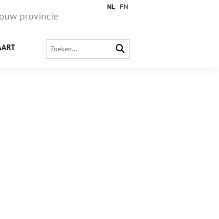
NL
EN
jouw provincie
AART