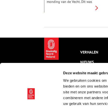
monding van de Vecht. Dit was
een aantrekkelijk punt voor de
vijand om een aanval op
Holland en Amsterdam in te
zetten. Het fort was daarom
onderdeel van zowel de Nieuwe
Hollandse Waterlinie als de
Stelling van Amsterdam. Nu het
gevaar is geweken, verwelkomt
het fort gasten uit binnen- en
buitenland.
VERHALEN
NIEUWS
KALENDER
Deze website maakt gebru
We gebruiken cookies om c
THEMA’S
bieden en om ons websitev
ACTIVITEITEN
site met onze partners vo
combineren met andere inf
VIDEO’S
uw gebruik van hun servic