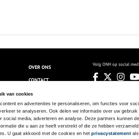
Volg ONH op social med
OVER ONS
CONTACT
NIEUWSBRIEF
ik van cookies
ontent en advertenties te personaliseren, om functies voor soci
DISCLAIMER
erkeer te analyseren. Ook delen we informatie over uw gebruik
PRIVACY
or social media, adverteren en analyse. Deze partners kunnen 
ormatie die u aan ze heeft verstrekt of die ze hebben verzameld
TOEGANKELIJKHEID
es. U gaat akkoord met de cookies en het
privacystatement
als