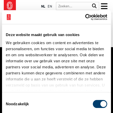
NL
EN
Deze website maakt gebruik van cookies
We gebruiken cookies om content en advertenties te
personaliseren, om functies voor social media te bieden
en om ons websiteverkeer te analyseren. Ook delen we
informatie over uw gebruik van onze site met onze
VERHALEN
partners voor social media, adverteren en analyse. Deze
NIEUWS
partners kunnen deze gegevens combineren met andere
informatie die u aan ze heeft verstrekt of die ze hebben
KALENDER
verzameld op basis van uw gebruik van hun services. U
gaat akkoord met de cookies en het
privacystatement
THEMA’S
als u onze website blijft gebruiken.
Toestemmingsselectie
ACTIVITEITEN
Noodzakelijk