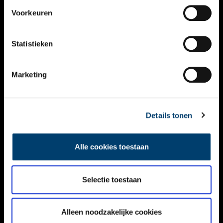
VIDEO’S
Voorkeuren
OVER ONS
Statistieken
CONTACT
NIEUWSBRIEF
Marketing
DISCLAIMER
Details tonen
PRIVACY
TOEGANKELIJKHEID
Alle cookies toestaan
Volg ONH op social media
Selectie toestaan
Alleen noodzakelijke cookies
© ONH | 2026