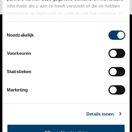
informatie die u aan ze heeft verstrekt of die ze hebben
verzameld op basis van uw gebruik van hun services. U
gaat akkoord met de cookies en het
privacystatement
als u onze website blijft gebruiken.
Toestemmingsselectie
VERHALEN
Noodzakelijk
NIEUWS
Voorkeuren
KALENDER
THEMA’S
Statistieken
ACTIVITEITEN
Marketing
VIDEO’S
OVER ONS
Details tonen
CONTACT