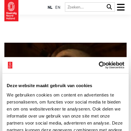
NL
EN
Deze website maakt gebruik van cookies
Minne Kersten – There’s Always another Twist
We gebruiken cookies om content en advertenties te
Dit najaar neemt kunstenaar Minne Kersten bezoekers mee in
een gelaagde, hallucinerende ervaring van de ruimte. Kersten
personaliseren, om functies voor social media te bieden
ontwikkelt een nieuwe installatie voor de zijruimtes van de
en om ons websiteverkeer te analyseren. Ook delen we
Oude Kerk. Daarin onderzoekt ze hoe religieuze verhalen en
informatie over uw gebruik van onze site met onze
1 min
architectuur en negentiende-eeuwse filmtechnieken
gebruikmaken van illusies, visioenen en hallucinaties om een
partners voor social media, adverteren en analyse. Deze
andere werkelijkheid op te roepen.
partners kunnen deze gegevens combineren met andere