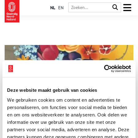
NL
EN
Deze website maakt gebruik van cookies
Bedrijvigheid in Gooi & Vecht
We gebruiken cookies om content en advertenties te
Stichting Tussen Vecht en Eem organiseert een rondreizende
tentoonstelling over spraakmakende bedrijven en
personaliseren, om functies voor social media te bieden
ondernemingen die de regio groot hebben gemaakt. Laat je
en om ons websiteverkeer te analyseren. Ook delen we
inspireren door deze bijzondere ondernemers uit het verleden.
informatie over uw gebruik van onze site met onze
1 min
partners voor social media, adverteren en analyse. Deze
partners kunnen deze gegevens combineren met andere