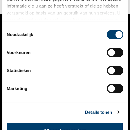
informatie die u aan ze heeft verstrekt of die ze hebben
verzameld op basis van uw gebruik van hun services. U
gaat akkoord met de cookies en het
privacystatement
als u onze website blijft gebruiken.
Toestemmingsselectie
VERHALEN
Noodzakelijk
NIEUWS
Voorkeuren
KALENDER
THEMA’S
Statistieken
ACTIVITEITEN
Marketing
VIDEO’S
OVER ONS
Details tonen
CONTACT