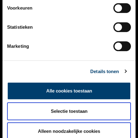
VIDEO’S
Voorkeuren
OVER ONS
Statistieken
CONTACT
NIEUWSBRIEF
Marketing
DISCLAIMER
Details tonen
PRIVACY
TOEGANKELIJKHEID
Alle cookies toestaan
Volg ONH op social media
Selectie toestaan
Alleen noodzakelijke cookies
© ONH | 2026