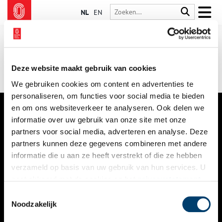
NL
EN
Deze website maakt gebruik van cookies
We gebruiken cookies om content en advertenties te
personaliseren, om functies voor social media te bieden
en om ons websiteverkeer te analyseren. Ook delen we
informatie over uw gebruik van onze site met onze
VERHALEN
partners voor social media, adverteren en analyse. Deze
NIEUWS
partners kunnen deze gegevens combineren met andere
informatie die u aan ze heeft verstrekt of die ze hebben
KALENDER
verzameld op basis van uw gebruik van hun services. U
gaat akkoord met de cookies en het
privacystatement
THEMA’S
als u onze website blijft gebruiken.
Toestemmingsselectie
ACTIVITEITEN
Noodzakelijk