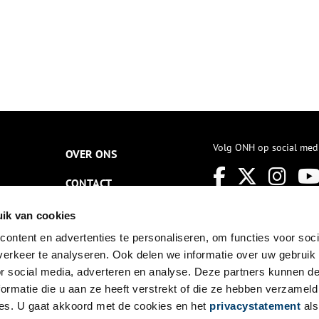
Volg ONH op social med
OVER ONS
CONTACT
NIEUWSBRIEF
ik van cookies
ontent en advertenties te personaliseren, om functies voor soci
DISCLAIMER
erkeer te analyseren. Ook delen we informatie over uw gebruik
PRIVACY
or social media, adverteren en analyse. Deze partners kunnen 
ormatie die u aan ze heeft verstrekt of die ze hebben verzameld
TOEGANKELIJKHEID
es. U gaat akkoord met de cookies en het
privacystatement
als