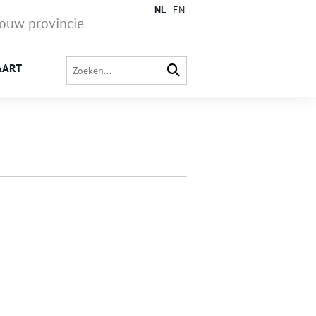
NL
EN
jouw provincie
AART