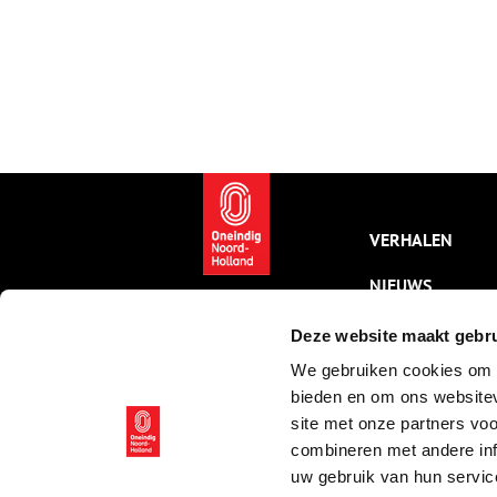
VERHALEN
NIEUWS
KALENDER
Deze website maakt gebru
We gebruiken cookies om c
THEMA’S
bieden en om ons websitev
ACTIVITEITEN
site met onze partners vo
combineren met andere inf
VIDEO’S
uw gebruik van hun servic