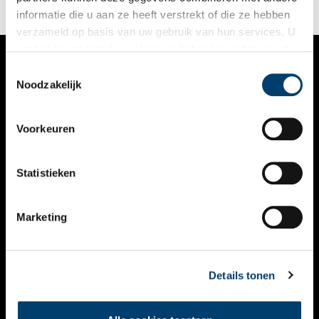
informatie die u aan ze heeft verstrekt of die ze hebben
verzameld op basis van uw gebruik van hun services. U
gaat akkoord met de cookies en het
privacystatement
als u onze website blijft gebruiken.
Toestemmingsselectie
VERHALEN
Noodzakelijk
NIEUWS
Voorkeuren
KALENDER
THEMA’S
Statistieken
ACTIVITEITEN
Marketing
VIDEO’S
OVER ONS
Details tonen
CONTACT