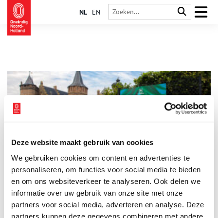
NL
EN
Deze website maakt gebruik van cookies
Tropische planten op het Muiderslot
We gebruiken cookies om content en advertenties te
Al in de 17e eeuw had bewoner P.C. Hooft op het Muiderslot
planten uit bijvoorbeeld Afrika, Amerika en Azië. Maar wat voor
personaliseren, om functies voor social media te bieden
planten? En hoe kwamen die hier? Ontdek de verhalen achter
en om ons websiteverkeer te analyseren. Ook delen we
deze planten!
informatie over uw gebruik van onze site met onze
1 min
partners voor social media, adverteren en analyse. Deze
partners kunnen deze gegevens combineren met andere