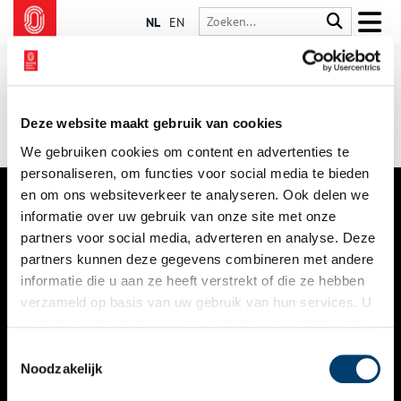
NL
EN
Deze website maakt gebruik van cookies
We gebruiken cookies om content en advertenties te
personaliseren, om functies voor social media te bieden
en om ons websiteverkeer te analyseren. Ook delen we
informatie over uw gebruik van onze site met onze
VERHALEN
partners voor social media, adverteren en analyse. Deze
NIEUWS
partners kunnen deze gegevens combineren met andere
informatie die u aan ze heeft verstrekt of die ze hebben
KALENDER
verzameld op basis van uw gebruik van hun services. U
gaat akkoord met de cookies en het
privacystatement
THEMA’S
als u onze website blijft gebruiken.
Toestemmingsselectie
ACTIVITEITEN
Noodzakelijk