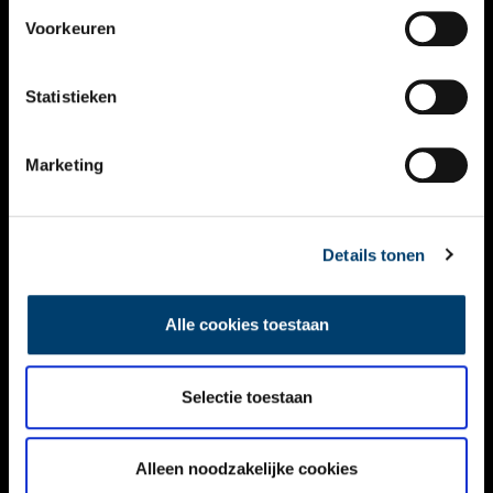
VIDEO’S
Voorkeuren
OVER ONS
Statistieken
CONTACT
NIEUWSBRIEF
Marketing
DISCLAIMER
Details tonen
PRIVACY
TOEGANKELIJKHEID
Alle cookies toestaan
Volg ONH op social media
Selectie toestaan
Alleen noodzakelijke cookies
© ONH | 2026