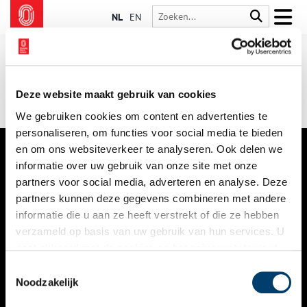
NL
EN
Deze website maakt gebruik van cookies
We gebruiken cookies om content en advertenties te
personaliseren, om functies voor social media te bieden
en om ons websiteverkeer te analyseren. Ook delen we
informatie over uw gebruik van onze site met onze
VERHALEN
partners voor social media, adverteren en analyse. Deze
NIEUWS
partners kunnen deze gegevens combineren met andere
informatie die u aan ze heeft verstrekt of die ze hebben
KALENDER
verzameld op basis van uw gebruik van hun services. U
gaat akkoord met de cookies en het
privacystatement
THEMA’S
als u onze website blijft gebruiken.
Toestemmingsselectie
ACTIVITEITEN
Noodzakelijk