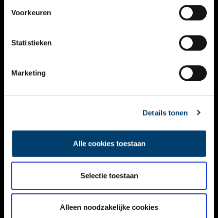
VIDEO’S
Voorkeuren
OVER ONS
Statistieken
CONTACT
NIEUWSBRIEF
Marketing
DISCLAIMER
Details tonen
PRIVACY
TOEGANKELIJKHEID
Alle cookies toestaan
Volg ONH op social media
Selectie toestaan
Alleen noodzakelijke cookies
© ONH | 2026