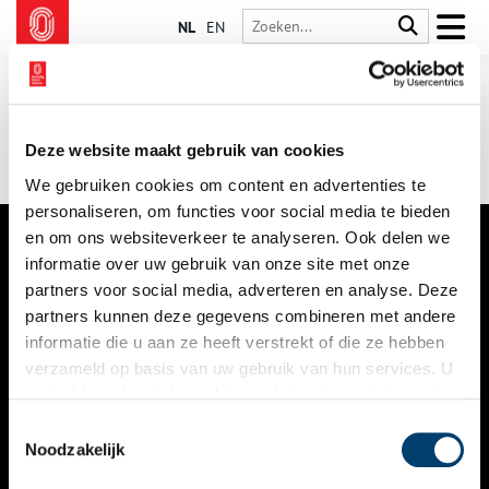
NL
EN
Deze website maakt gebruik van cookies
We gebruiken cookies om content en advertenties te
personaliseren, om functies voor social media te bieden
en om ons websiteverkeer te analyseren. Ook delen we
informatie over uw gebruik van onze site met onze
VERHALEN
partners voor social media, adverteren en analyse. Deze
NIEUWS
partners kunnen deze gegevens combineren met andere
informatie die u aan ze heeft verstrekt of die ze hebben
KALENDER
verzameld op basis van uw gebruik van hun services. U
gaat akkoord met de cookies en het
privacystatement
THEMA’S
als u onze website blijft gebruiken.
Toestemmingsselectie
ACTIVITEITEN
Noodzakelijk