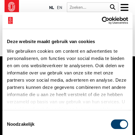
NL
EN
Deze website maakt gebruik van cookies
We gebruiken cookies om content en advertenties te
personaliseren, om functies voor social media te bieden
en om ons websiteverkeer te analyseren. Ook delen we
informatie over uw gebruik van onze site met onze
VERHALEN
partners voor social media, adverteren en analyse. Deze
NIEUWS
partners kunnen deze gegevens combineren met andere
informatie die u aan ze heeft verstrekt of die ze hebben
KALENDER
verzameld op basis van uw gebruik van hun services. U
gaat akkoord met de cookies en het
privacystatement
THEMA’S
als u onze website blijft gebruiken.
Toestemmingsselectie
ACTIVITEITEN
Noodzakelijk