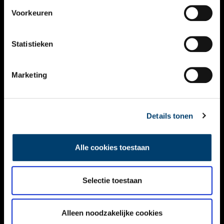
VIDEO’S
Voorkeuren
OVER ONS
Statistieken
CONTACT
NIEUWSBRIEF
Marketing
DISCLAIMER
Details tonen
PRIVACY
TOEGANKELIJKHEID
Alle cookies toestaan
Volg ONH op social media
Selectie toestaan
Alleen noodzakelijke cookies
© ONH | 2026