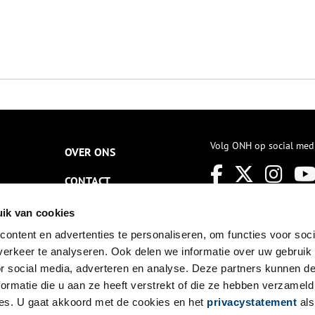
Volg ONH op social med
OVER ONS
CONTACT
NIEUWSBRIEF
ik van cookies
ontent en advertenties te personaliseren, om functies voor soci
DISCLAIMER
erkeer te analyseren. Ook delen we informatie over uw gebruik
PRIVACY
or social media, adverteren en analyse. Deze partners kunnen 
ormatie die u aan ze heeft verstrekt of die ze hebben verzameld
TOEGANKELIJKHEID
es. U gaat akkoord met de cookies en het
privacystatement
als