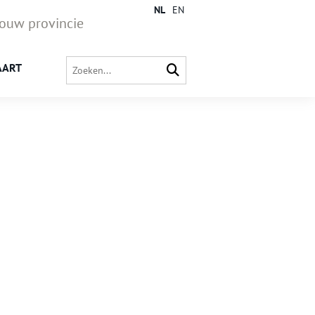
NL
EN
jouw provincie
AART