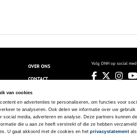
Volg ONH op social med
OVER ONS
CONTACT
NIEUWSBRIEF
ik van cookies
ontent en advertenties te personaliseren, om functies voor soci
DISCLAIMER
erkeer te analyseren. Ook delen we informatie over uw gebruik
PRIVACY
or social media, adverteren en analyse. Deze partners kunnen 
ormatie die u aan ze heeft verstrekt of die ze hebben verzameld
TOEGANKELIJKHEID
es. U gaat akkoord met de cookies en het
privacystatement
als