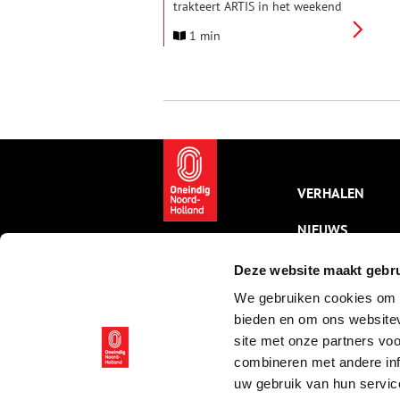
trakteert ARTIS in het weekend
van 8 en 9 november alle
1 min
kinderen tot en met 12 jaar op
gratis toegang.
VERHALEN
NIEUWS
KALENDER
Deze website maakt gebru
We gebruiken cookies om c
THEMA’S
bieden en om ons websitev
ACTIVITEITEN
site met onze partners vo
combineren met andere inf
VIDEO’S
uw gebruik van hun servic