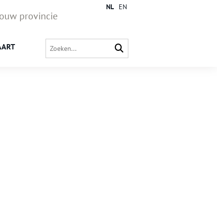
NL
EN
jouw provincie
AART