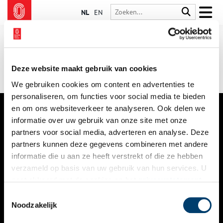
NL
EN
Deze website maakt gebruik van cookies
We gebruiken cookies om content en advertenties te
personaliseren, om functies voor social media te bieden
en om ons websiteverkeer te analyseren. Ook delen we
informatie over uw gebruik van onze site met onze
VERHALEN
partners voor social media, adverteren en analyse. Deze
NIEUWS
partners kunnen deze gegevens combineren met andere
informatie die u aan ze heeft verstrekt of die ze hebben
KALENDER
verzameld op basis van uw gebruik van hun services. U
gaat akkoord met de cookies en het
privacystatement
THEMA’S
als u onze website blijft gebruiken.
Toestemmingsselectie
ACTIVITEITEN
Noodzakelijk