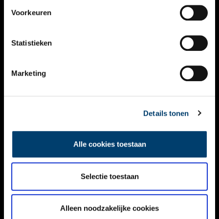
VIDEO’S
Voorkeuren
OVER ONS
Statistieken
CONTACT
NIEUWSBRIEF
Marketing
DISCLAIMER
Details tonen
PRIVACY
TOEGANKELIJKHEID
Alle cookies toestaan
Volg ONH op social media
Selectie toestaan
Alleen noodzakelijke cookies
© ONH | 2026