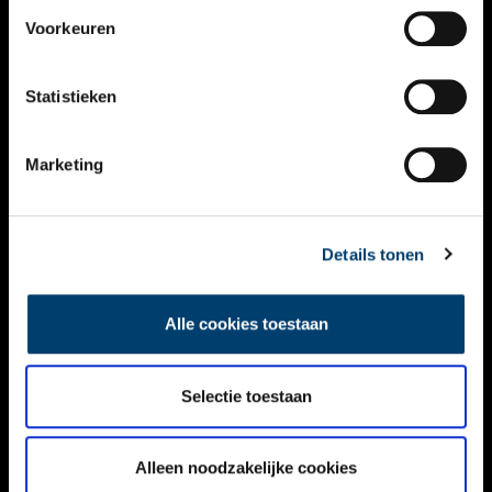
VIDEO’S
Voorkeuren
OVER ONS
Statistieken
CONTACT
NIEUWSBRIEF
Marketing
DISCLAIMER
Details tonen
PRIVACY
TOEGANKELIJKHEID
Alle cookies toestaan
Volg ONH op social media
Selectie toestaan
Alleen noodzakelijke cookies
© ONH | 2026