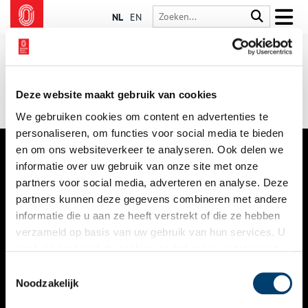
NL
EN
Deze website maakt gebruik van cookies
We gebruiken cookies om content en advertenties te
personaliseren, om functies voor social media te bieden
en om ons websiteverkeer te analyseren. Ook delen we
informatie over uw gebruik van onze site met onze
VERHALEN
partners voor social media, adverteren en analyse. Deze
NIEUWS
partners kunnen deze gegevens combineren met andere
informatie die u aan ze heeft verstrekt of die ze hebben
KALENDER
verzameld op basis van uw gebruik van hun services. U
gaat akkoord met de cookies en het
privacystatement
THEMA’S
als u onze website blijft gebruiken.
Toestemmingsselectie
ACTIVITEITEN
Noodzakelijk