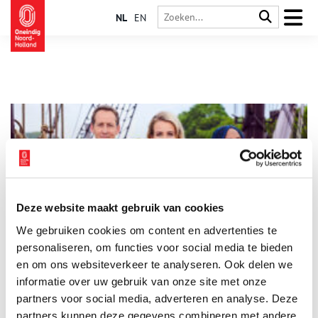
NL
EN
Deze website maakt gebruik van cookies
De Gezonken meesters
We gebruiken cookies om content en advertenties te
In het jaar 1771 zonk het schip Vrouw Maria. Aan boord waren
meesterwerken van Nederlandse schilders. In het
personaliseren, om functies voor social media te bieden
televisieprogramma De Gezonken Meesters van Omroep MAX
en om ons websiteverkeer te analyseren. Ook delen we
wordt zes van deze kunstwerken nieuw leven ingeblazen. De
informatie over uw gebruik van onze site met onze
1 min
Gezonken Meesters is vanaf zondag 19 januari wekelijks om
20.25 uur te zien op NPO 1. Na afloop van de serie worden de
partners voor social media, adverteren en analyse. Deze
winnende kunstwerken in Het Scheepvaartmuseum
partners kunnen deze gegevens combineren met andere