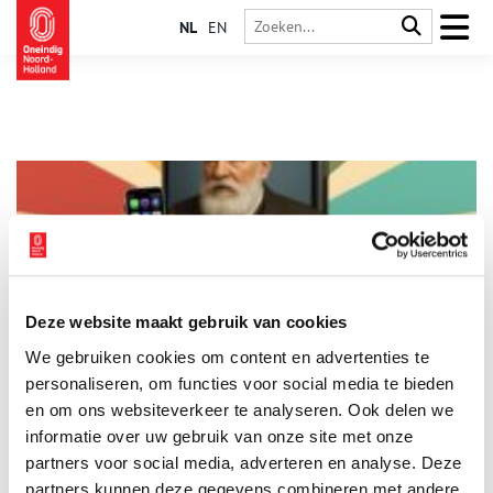
NL
EN
Deze website maakt gebruik van cookies
Expositie: “HALLO? 150 Jaar Telefonie”
We gebruiken cookies om content en advertenties te
Ontdek in de nieuwe tentoonstelling “HALLO? 150 Jaar
Telefonie” in het Museum van de 20e Eeuw in Hoorn hoe de
personaliseren, om functies voor social media te bieden
telefoon de wereld veranderde. Maak met een ouderwetse
en om ons websiteverkeer te analyseren. Ook delen we
telefooncentrale verbindingen. Ervaar hoeveel mobieltjes van
informatie over uw gebruik van onze site met onze
3 min
nu evenveel wegen als de eerste mobiele (auto)telefoon.
Verbaas je over het telefoonboek van Hoorn uit 1915 met
partners voor social media, adverteren en analyse. Deze
nummers met slechts 2 of 3 cijfers. Stap in een heuse
partners kunnen deze gegevens combineren met andere