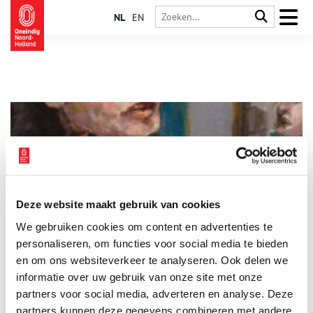
NL
EN
Deze website maakt gebruik van cookies
Suzanne Perlman in Singer Laren
We gebruiken cookies om content en advertenties te
Maak vanaf 11 februari 2026 in Singer Laren kennis met de
Hongaars-Nederlandse kunstenaar Suzanne Perlman (1922–
personaliseren, om functies voor social media te bieden
2020). Op Curaçao ontwikkelt zij een eigen beeldtaal: levendig
en om ons websiteverkeer te analyseren. Ook delen we
van kleur, expressief van toets en altijd met aandacht voor het
informatie over uw gebruik van onze site met onze
2 min
dagelijkse leven en de mensen om haar heen. Ze laat een groot
– en vrijwel onbekend – oeuvre na. Singer Laren presenteert
partners voor social media, adverteren en analyse. Deze
een veelzijdige selectie: van haar vroege, expressieve
partners kunnen deze gegevens combineren met andere