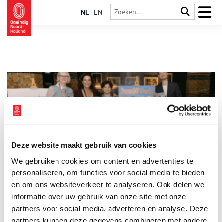
NL
EN
Deze website maakt gebruik van cookies
Donald Duck op avontuur in Amsterdam
We gebruiken cookies om content en advertenties te
Deze week brengt Disney karakter Donald Duck samen met zijn
familie een bezoek aan Amsterdam, de hoofdstad die dit jaar
personaliseren, om functies voor social media te bieden
haar 750-jarig bestaan viert. Daarbij bezoeken zij onder
en om ons websiteverkeer te analyseren. Ook delen we
andere de Dam, het Stadsarchief en het Rijksmuseum. Tijdens
informatie over uw gebruik van onze site met onze
2 min
het avontuur ontdekken ze veel over de rijke geschiedenis van
de stad. Ook Amsterdamse koekjes, de Koggetjes, spelen een
partners voor social media, adverteren en analyse. Deze
rol in het verhaal.
partners kunnen deze gegevens combineren met andere