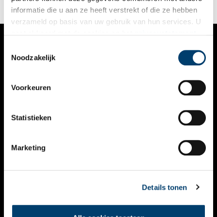
informatie die u aan ze heeft verstrekt of die ze hebben
verzameld op basis van uw gebruik van hun services. U
gaat akkoord met de cookies en het
privacystatement
als u onze website blijft gebruiken.
Toestemmingsselectie
VERHALEN
Noodzakelijk
NIEUWS
Voorkeuren
KALENDER
THEMA’S
Statistieken
ACTIVITEITEN
Marketing
VIDEO’S
OVER ONS
Details tonen
CONTACT