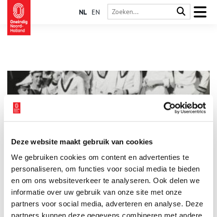
NL
EN
Deze website maakt gebruik van cookies
Een streepje voor: ode aan de maritieme streep
We gebruiken cookies om content en advertenties te
Een verbinding tussen twee punten. Een min of meer recht
getrokken lijn, een balans. De horizon, de nulmeridiaan, je zelf
personaliseren, om functies voor social media te bieden
geplotte koers: allemaal strepen die niet weg te denken zijn
en om ons websiteverkeer te analyseren. Ook delen we
uit de maritieme wereld. De streep heeft er inmiddels een
informatie over uw gebruik van onze site met onze
brede carrière op zitten en is nog lang niet op zijn retour. Niet
op het water en niet in de mode. Een ode aan de maritieme
partners voor social media, adverteren en analyse. Deze
streep!
partners kunnen deze gegevens combineren met andere